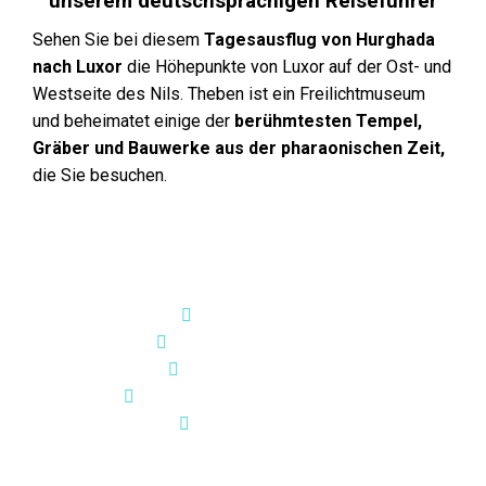
unserem deutschsprachigen Reiseführer
Sehen Sie bei diesem
Tagesausflug von Hurghada
nach Luxor
die Höhepunkte von Luxor auf der Ost- und
Westseite des Nils. Theben ist ein Freilichtmuseum
und beheimatet einige der
berühmtesten Tempel,
Gräber und Bauwerke aus der pharaonischen Zeit,
die Sie besuchen.
Höhepunkte:
Tal der Könige
Hatschepsut Tempel
Memnon Kolosse
Mittagessen auf einer Feluke
Karnak Tempel