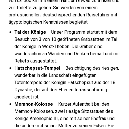
von ca. 300 km mit einem Halt, um etwas zu trinken und
zur Toilette zu gehen. Sie werden von einem
professionellen, deutschsprechenden Reiseführer mit
ägyptologischen Kenntnissen begleitet.
Tal der Könige
– Unser Programm startet mit dem
Besuch von 3 von 10 geöffneten Grabstätten im Tal
der Könige in West-Theben. Die Gräber sind
wunderschön an Wänden und Decken bemalt und mit
Reliefs ausgestattet.
Hatschepsut-Tempel
– Besichtigung des riesigen,
wunderbar in die Landschaft eingefügten
Totentempels der Königin Hatschepsut aus der 18.
Dynastie, der auf drei Ebenen terrassenförmig
angelegt ist.
Memnon-Kolosse
– Kurzer Aufenthalt bei den
Memnon-Kolossen, zwei riesige Sitzstatuen des
Königs Amenophis III, eine mit seiner Ehefrau und
die andere mit seiner Mutter zu seinen Füßen. Sie