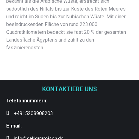
bekannt als die Arabische Wüste, erstreckt sich
südöstlich des Niltals bis zur Küste des Roten Meeres
und reicht im Süden bis zur Nubischen Wüste. Mit einer
beeindruckenden Fläche von rund 223.000
Quadratkilometern bedeckt sie fast 20 % der gesamten
Landesfläche Ägyptens und zählt zu den
faszinierendsten…
KONTAKTIERE UNS
Telefonnummern:
+4915208908203
E-mail:
info@sakkarareisen.de