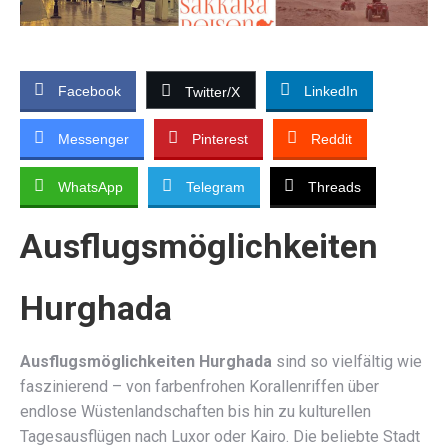
Facebook
LinkedIn
Twitter/X
Messenger
Pinterest
Reddit
WhatsApp
Telegram
Threads
Ausflugsmöglichkeiten
Hurghada
Ausflugsmöglichkeiten Hurghada
sind so vielfältig wie
faszinierend – von farbenfrohen Korallenriffen über
endlose Wüstenlandschaften bis hin zu kulturellen
Tagesausflügen nach Luxor oder Kairo. Die beliebte Stadt