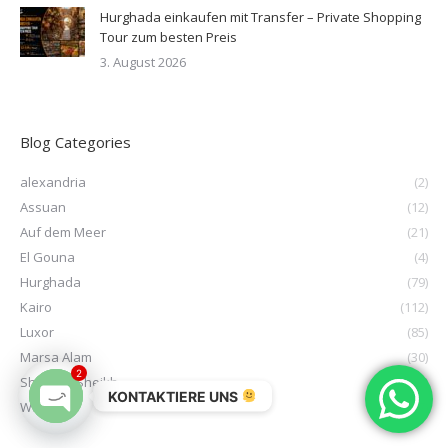
Hurghada einkaufen mit Transfer – Private Shopping
Tour zum besten Preis
3. August 2026
Blog Categories
alexandria
(2)
Assuan
(12)
Auf dem Meer
(21)
El Gouna
(4)
Hurghada
(79)
Kairo
(112)
Luxor
(85)
Marsa Alam
(30)
2
Sharm El Sheikh
(3)
KONTAKTIERE UNS
Wüste
(7)
Open chaty