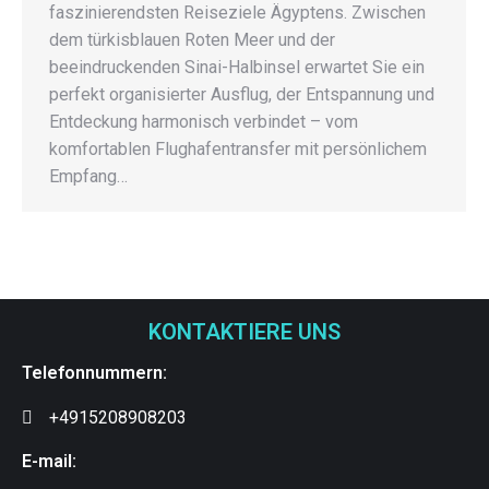
faszinierendsten Reiseziele Ägyptens. Zwischen
dem türkisblauen Roten Meer und der
beeindruckenden Sinai-Halbinsel erwartet Sie ein
perfekt organisierter Ausflug, der Entspannung und
Entdeckung harmonisch verbindet – vom
komfortablen Flughafentransfer mit persönlichem
Empfang…
KONTAKTIERE UNS
Telefonnummern:
+4915208908203
E-mail: