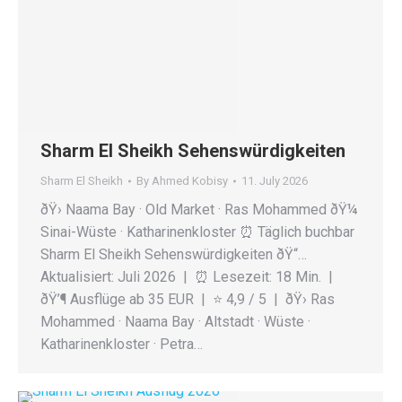
Sharm El Sheikh Sehenswürdigkeiten
Sharm El Sheikh
By
Ahmed Kobisy
11. July 2026
ðŸ› Naama Bay · Old Market · Ras Mohammed ðŸ¼
Sinai-Wüste · Katharinenkloster ⏰️ Täglich buchbar
Sharm El Sheikh Sehenswürdigkeiten ðŸ“…
Aktualisiert: Juli 2026 | ⏰️ Lesezeit: 18 Min. |
ðŸ’¶ Ausflüge ab 35 EUR | ⭐ 4,9 / 5 | ðŸ› Ras
Mohammed · Naama Bay · Altstadt · Wüste ·
Katharinenkloster · Petra…