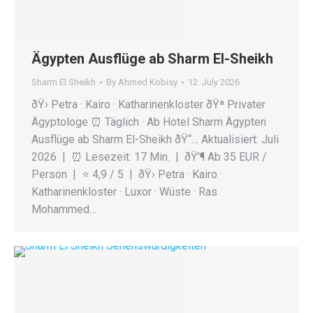
Ägypten Ausflüge ab Sharm El-Sheikh
Sharm El Sheikh
By
Ahmed Kobisy
12. July 2026
ðŸ› Petra · Kairo · Katharinenkloster ðŸª Privater
Ägyptologe ⏰️ Täglich · Ab Hotel Sharm Ägypten
Ausflüge ab Sharm El-Sheikh ðŸ“… Aktualisiert: Juli
2026 | ⏰️ Lesezeit: 17 Min. | ðŸ’¶ Ab 35 EUR /
Person | ⭐ 4,9 / 5 | ðŸ› Petra · Kairo ·
Katharinenkloster · Luxor · Wüste · Ras
Mohammed…