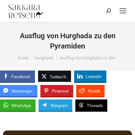
Ausflug von Hurghada zu den
Pyramiden
You are here:
Home
Hurghada
Ausflug von Hurghada zu den…
Facebook
LinkedIn
Twitter/X
Messenger
Pinterest
Reddit
WhatsApp
Telegram
Threads