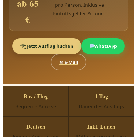
ab 65
pro Person, Inklusive
Eintrittsgelder & Lunch
€
𓂀 Jetzt Ausflug buchen
WhatsApp
✉ E-Mail
Bus / Flug
1 Tag
Bequeme Anreise
Dauer des Ausflugs
Deutsch
Inkl. Lunch
Eigener Ägyptologe
Mittagessen inklusive