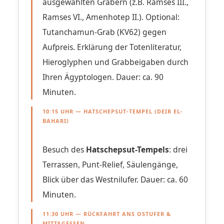
ausgewählten Gräbern (z.B. Ramses III.,
Ramses VI., Amenhotep II.). Optional:
Tutanchamun-Grab (KV62) gegen
Aufpreis. Erklärung der Totenliteratur,
Hieroglyphen und Grabbeigaben durch
Ihren Ägyptologen. Dauer: ca. 90
Minuten.
10:15 UHR — HATSCHEPSUT-TEMPEL (DEIR EL-
BAHARI)
Besuch des
Hatschepsut-Tempels
: drei
Terrassen, Punt-Relief, Säulengänge,
Blick über das Westnilufer. Dauer: ca. 60
Minuten.
11:30 UHR — RÜCKFAHRT ANS OSTUFER &
MITTAGESSEN