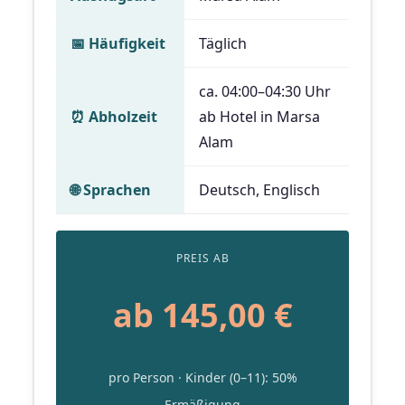
📅 Häufigkeit
Täglich
ca. 04:00–04:30 Uhr
⏰️ Abholzeit
ab Hotel in Marsa
Alam
🌐 Sprachen
Deutsch, Englisch
PREIS AB
ab 145,00 €
pro Person · Kinder (0–11): 50%
Ermäßigung