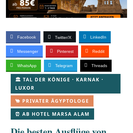
Facebook
LinkedIn
Twitter/X
Messenger
Pinterest
Reddit
WhatsApp
Telegram
Threads
🏛 TAL DER KÖNIGE · KARNAK ·
LUXOR
🐪 PRIVATER ÄGYPTOLOGE
⏰️ AB HOTEL MARSA ALAM
Die besten Ausflüge von