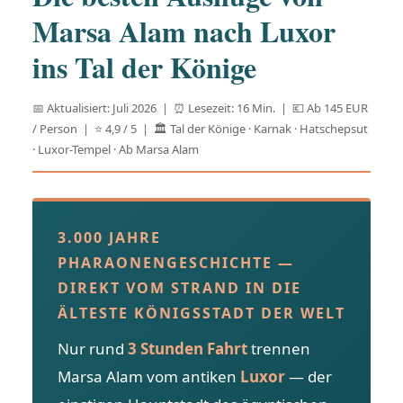
Marsa Alam nach Luxor
ins Tal der Könige
📅 Aktualisiert: Juli 2026 | ⏰️ Lesezeit: 16 Min. | 💶 Ab 145 EUR
/ Person | ⭐ 4,9 / 5 | 🏛 Tal der Könige · Karnak · Hatschepsut
· Luxor-Tempel · Ab Marsa Alam
3.000 JAHRE
PHARAONENGESCHICHTE —
DIREKT VOM STRAND IN DIE
ÄLTESTE KÖNIGSSTADT DER WELT
Nur rund
3 Stunden Fahrt
trennen
Marsa Alam vom antiken
Luxor
— der