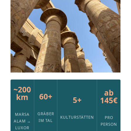
~200
ab
60+
km
5+
145€
GRÄBER
MARSA
KULTURSTÄTTEN
PRO
IM TAL
ALAM →
PERSON
LUXOR