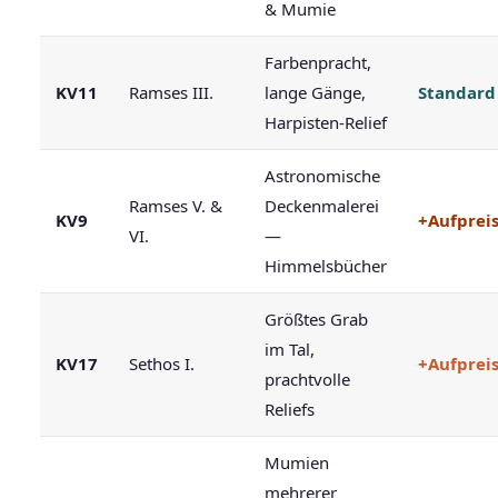
& Mumie
Farbenpracht,
KV11
Ramses III.
lange Gänge,
Standard
Harpisten-Relief
Astronomische
Ramses V. &
Deckenmalerei
KV9
+Aufprei
VI.
—
Himmelsbücher
Größtes Grab
im Tal,
KV17
Sethos I.
+Aufprei
prachtvolle
Reliefs
Mumien
mehrerer