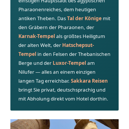
einstigen Hauptstadt des ägyptischen
Pharaonenreiches, dem heutigen
antiken Theben. Das
Tal der Könige
mit
den Gräbern der Pharaonen, der
Karnak-Tempel
als größtes Heiligtum
der alten Welt, der
Hatschepsut-
Tempel
in den Felsen der Thebanischen
Berge und der
Luxor-Tempel
am
Nilufer — alles an einem einzigen
langen Tag erreichbar.
Sakkara Reisen
bringt Sie privat, deutschsprachig und
mit Abholung direkt vom Hotel dorthin.