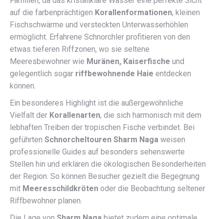
Familien, da das kristallklare Wasser eine perfekte Sicht
auf die farbenprächtigen
Korallenformationen
, kleinen
Fischschwärme und versteckten Unterwasserhöhlen
ermöglicht. Erfahrene Schnorchler profitieren von den
etwas tieferen Riffzonen, wo sie seltene
Meeresbewohner wie
Muränen, Kaiserfische
und
gelegentlich sogar
riffbewohnende Haie
entdecken
können.
Ein besonderes Highlight ist die außergewöhnliche
Vielfalt der
Korallenarten
, die sich harmonisch mit dem
lebhaften Treiben der tropischen Fische verbindet. Bei
geführten
Schnorcheltouren Sharm Naga
weisen
professionelle Guides auf besonders sehenswerte
Stellen hin und erklären die ökologischen Besonderheiten
der Region. So können Besucher gezielt die Begegnung
mit
Meeresschildkröten
oder die Beobachtung seltener
Riffbewohner planen.
Die Lage von
Sharm Naga
bietet zudem eine optimale