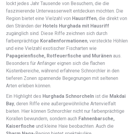
lockt jedes Jahr Tausende von Besuchern, die die
faszinierende Unterwasserwelt entdecken möchten. Die
Region bietet eine Vielzahl von
Hausriffen
, die direkt von
den Stränden der
Hotels Hurghada mit Hausriff
zugänglich sind. Diese Riffe zeichnen sich durch
farbenprächtige
Korallenformationen
, versteckte Höhlen
und eine Vielzahl exotischer Fischarten wie
Papageienfische, Rotfeuerfische und Muränen
aus.
Besonders für Anfänger eignen sich die flachen
Küstenbereiche, während erfahrene Schnorchler in den
tieferen Zonen spannende Begegnungen mit seltenen
Arten erleben können.
Ein Highlight des
Hurghada Schnorcheln
ist die
Makdai
Bay
, deren Riffe eine außergewöhnliche Artenvielfalt
bieten. Hier können Schnorchler nicht nur farbenprächtige
Korallen bewundern, sondern auch
Fahnenbarsche,
Kaiserfische
und kleine Haie beobachten. Auch die
Sharm Naga
-Region bietet spektakuläre