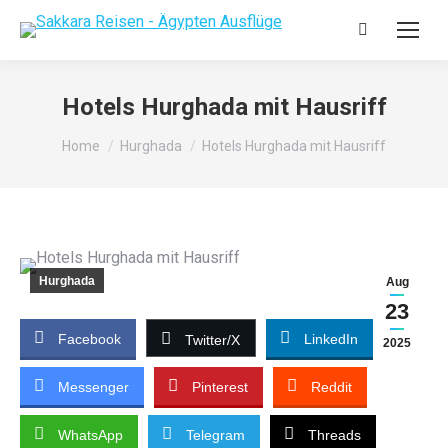
Hotels Hurghada mit Hausriff
You are here:
Home
Hurghada
Hotels Hurghada mit Hausriff
Hurghada
Aug
23
Facebook
LinkedIn
Twitter/X
2025
Messenger
Pinterest
Reddit
WhatsApp
Telegram
Threads