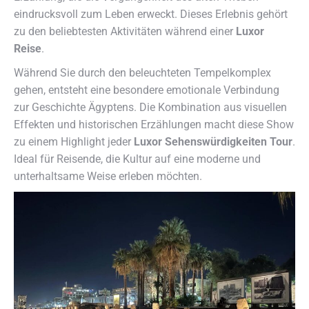
eindrucksvoll zum Leben erweckt. Dieses Erlebnis gehört
zu den beliebtesten Aktivitäten während einer
Luxor
Reise
.
Während Sie durch den beleuchteten Tempelkomplex
gehen, entsteht eine besondere emotionale Verbindung
zur Geschichte Ägyptens. Die Kombination aus visuellen
Effekten und historischen Erzählungen macht diese Show
zu einem Highlight jeder
Luxor Sehenswürdigkeiten Tour
.
Ideal für Reisende, die Kultur auf eine moderne und
unterhaltsame Weise erleben möchten.