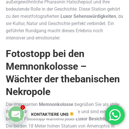
außergewöhnliche Pharaonin Hatschepsut und ihre
bedeutende Rolle in der Geschichte. Diese Station gehört
zu den meistfotografierten
Luxor Sehenswürdigkeiten
, da
sie Kultur, Natur und Geschichte perfekt verbindet. Ein
geführter Rundgang macht dieses Erlebnis noch
intensiver und emotionaler.
Fotostopp bei den
Memnonkolosse –
Wächter der thebanischen
Nekropole
Die imposanten
Memnonkolosse
begrüßen Sie als stille
2
Wächter der thebanischen Nekropole und sind ein
KONTAKTIERE UNS
beliebter Fotostopp während jeder
Luxor Besichtigung
.
Open chaty
Die beiden 18 Meter hohen Statuen von Amenophis III.