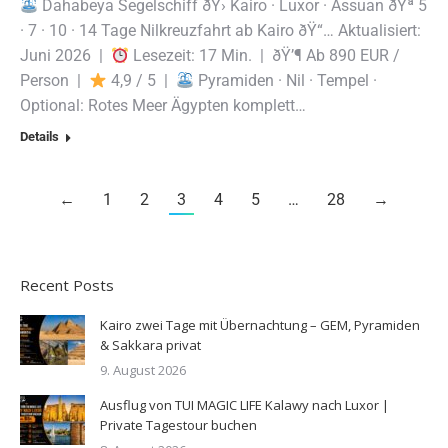
Dahabeya Segelschiff ðŸ› Kairo · Luxor · Assuan ðŸª 5
· 7 · 10 · 14 Tage Nilkreuzfahrt ab Kairo ðŸ“… Aktualisiert:
Juni 2026 |
Lesezeit: 17 Min. | ðŸ’¶ Ab 890 EUR /
Person |
4,9 / 5 |
Pyramiden · Nil · Tempel ·
Optional: Rotes Meer Ägypten komplett…
Details
←
1
2
3
4
5
…
28
→
Recent Posts
Kairo zwei Tage mit Übernachtung – GEM, Pyramiden
& Sakkara privat
9. August 2026
Ausflug von TUI MAGIC LIFE Kalawy nach Luxor |
Private Tagestour buchen