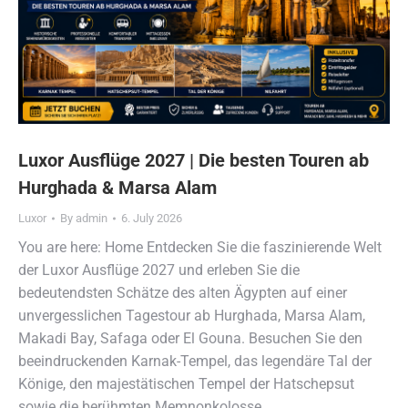
Luxor Ausflüge 2027 | Die besten Touren ab
Hurghada & Marsa Alam
Luxor
By
admin
6. July 2026
You are here: Home Entdecken Sie die faszinierende Welt
der Luxor Ausflüge 2027 und erleben Sie die
bedeutendsten Schätze des alten Ägypten auf einer
unvergesslichen Tagestour ab Hurghada, Marsa Alam,
Makadi Bay, Safaga oder El Gouna. Besuchen Sie den
beeindruckenden Karnak-Tempel, das legendäre Tal der
Könige, den majestätischen Tempel der Hatschepsut
sowie die berühmten Memnonkolosse.…