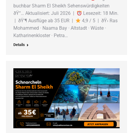
buchbar Sharm El Sheikh Sehenswürdigkeiten
ðŸ“… Aktualisiert: Juli 2026 |
Lesezeit: 18 Min.
| ðŸ’¶ Ausflüge ab 35 EUR |
4,9 / 5 | ðŸ› Ras
Mohammed · Naama Bay · Altstadt · Wüste ·
Katharinenkloster · Petra…
Details