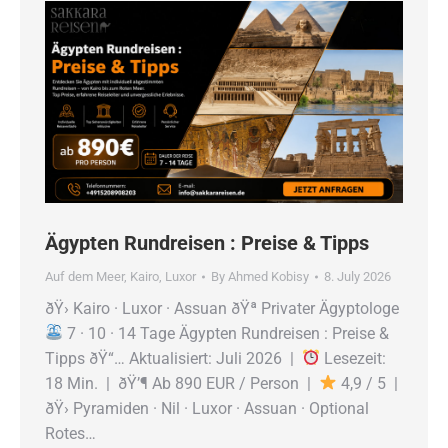
Ägypten Rundreisen : Preise & Tipps
Auf dem Meer
,
Kairo
,
Luxor
By
Ahmed Kobisy
8. July 2026
ðŸ› Kairo · Luxor · Assuan ðŸª Privater Ägyptologe
7 · 10 · 14 Tage Ägypten Rundreisen : Preise &
Tipps ðŸ“… Aktualisiert: Juli 2026 |
Lesezeit:
18 Min. | ðŸ’¶ Ab 890 EUR / Person |
4,9 / 5 |
ðŸ› Pyramiden · Nil · Luxor · Assuan · Optional
Rotes…