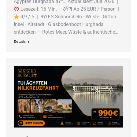
Ägypten Hurghada ðŸ“… Aktualisiert: Juli 2026 |
Lesezeit: 15 Min. | ðŸ’¶ Ab 25 EUR / Person |
4,9 / 5 | ðŸŒŠ Schnorcheln · Wüste · Giftun-
Insel · Altstadt · Glasbodenboot Hurghada
entdecken — Rotes Meer, Wüste & authentische…
Details