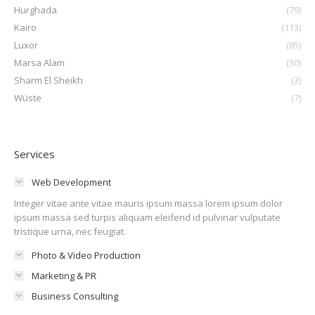
Hurghada
(79)
Kairo
(113)
Luxor
(85)
Marsa Alam
(30)
Sharm El Sheikh
(3)
Wüste
(7)
Services
Web Development
Integer vitae ante vitae mauris ipsum massa lorem ipsum dolor
ipsum massa sed turpis aliquam eleifend id pulvinar vulputate
tristique urna, nec feugiat.
Photo & Video Production
Marketing & PR
Business Consulting