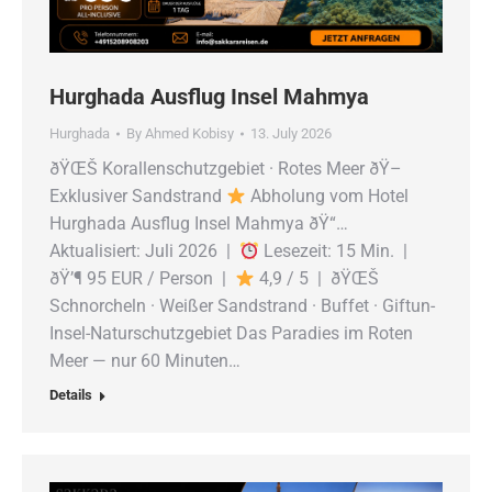
Hurghada Ausflug Insel Mahmya
Hurghada
By
Ahmed Kobisy
13. July 2026
ðŸŒŠ Korallenschutzgebiet · Rotes Meer ðŸ–
Exklusiver Sandstrand
Abholung vom Hotel
Hurghada Ausflug Insel Mahmya ðŸ“…
Aktualisiert: Juli 2026 |
Lesezeit: 15 Min. |
ðŸ’¶ 95 EUR / Person |
4,9 / 5 | ðŸŒŠ
Schnorcheln · Weißer Sandstrand · Buffet · Giftun-
Insel-Naturschutzgebiet Das Paradies im Roten
Meer — nur 60 Minuten…
Details