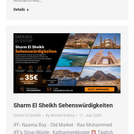
Mohammed…
Details
Sharm El Sheikh Sehenswürdigkeiten
Sharm El Sheikh
By
Ahmed Kobisy
11. July 2026
ðŸ› Naama Bay · Old Market · Ras Mohammed
ðŸ¼ Sinai-Wüste · Katharinenkloster
Täglich