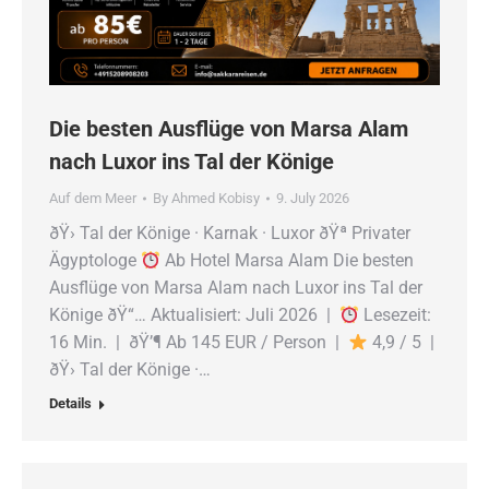
Die besten Ausflüge von Marsa Alam
nach Luxor ins Tal der Könige
Auf dem Meer
By
Ahmed Kobisy
9. July 2026
ðŸ› Tal der Könige · Karnak · Luxor ðŸª Privater
Ägyptologe
Ab Hotel Marsa Alam Die besten
Ausflüge von Marsa Alam nach Luxor ins Tal der
Könige ðŸ“… Aktualisiert: Juli 2026 |
Lesezeit:
16 Min. | ðŸ’¶ Ab 145 EUR / Person |
4,9 / 5 |
ðŸ› Tal der Könige ·…
Details