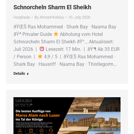
Schnorcheln Sharm El Sheikh
Hurghada
By
Ahmed Kobisy
10. July 2026
ðŸŒŠ Ras Mohammed · Shark Bay · Naama Bay
ðŸª Privater Guide
Abholung vom Hotel
Schnorcheln Sharm El Sheikh ðŸ“… Aktualisiert:
Juli 2026 |
Lesezeit: 17 Min. | ðŸ’¶ Ab 35 EUR
/ Person |
4,9 / 5 | ðŸŒŠ Ras Mohammed ·
Shark Bay · Hausriff · Naama Bay · Thistlegorm…
Details