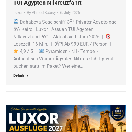
TUI Ägypten Nilkreuzfahrt
Luxor
By
Ahmed Kobisy
6. July 2026
Dahabeya Segelschiff ðŸª Privater Ägyptologe
ðŸ› Kairo · Luxor · Assuan TUI Ägypten
Nilkreuzfahrt ðŸ“… Aktualisiert: Juni 2026 |
Lesezeit: 16 Min. | ðŸ’¶ Ab 990 EUR / Person |
4,9 / 5 |
Pyramiden · Nil · Tempel ·
Authentisch Warum Ägypten Nilkreuzfahrt privat
buchen statt im Paket? Wer eine…
Details