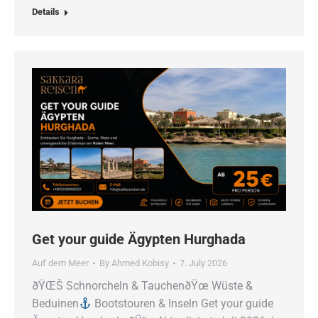
Details
Get your guide Ägypten Hurghada
Auf dem Meer
By
Ahmed Kobisy
7. July 2026
ðŸŒŠ Schnorcheln & TauchenðŸœ Wüste &
Beduinen
Bootstouren & Inseln Get your guide