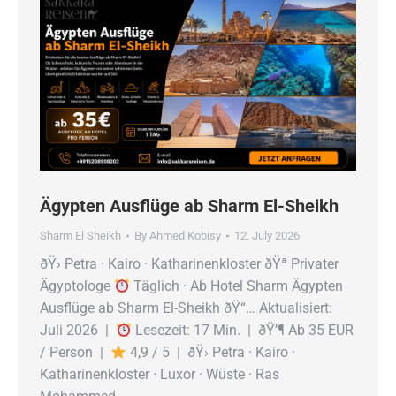
Ägypten Ausflüge ab Sharm El-Sheikh
Sharm El Sheikh
By
Ahmed Kobisy
12. July 2026
ðŸ› Petra · Kairo · Katharinenkloster ðŸª Privater
Ägyptologe
Täglich · Ab Hotel Sharm Ägypten
Ausflüge ab Sharm El-Sheikh ðŸ“… Aktualisiert:
Juli 2026 |
Lesezeit: 17 Min. | ðŸ’¶ Ab 35 EUR
/ Person |
4,9 / 5 | ðŸ› Petra · Kairo ·
Katharinenkloster · Luxor · Wüste · Ras