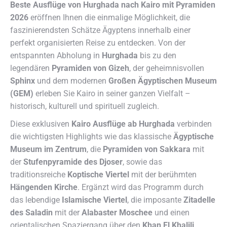
Beste Ausflüge von Hurghada nach Kairo mit Pyramiden
2026
eröffnen Ihnen die einmalige Möglichkeit, die
faszinierendsten Schätze Ägyptens innerhalb einer
perfekt organisierten Reise zu entdecken. Von der
entspannten Abholung in
Hurghada
bis zu den
legendären
Pyramiden von Gizeh
, der geheimnisvollen
Sphinx
und dem modernen
Großen Ägyptischen Museum
(GEM)
erleben Sie Kairo in seiner ganzen Vielfalt –
historisch, kulturell und spirituell zugleich.
Diese exklusiven
Kairo Ausflüge ab Hurghada
verbinden
die wichtigsten Highlights wie das klassische
Ägyptische
Museum im Zentrum
, die
Pyramiden von Sakkara
mit
der
Stufenpyramide des Djoser
, sowie das
traditionsreiche
Koptische Viertel
mit der berühmten
Hängenden Kirche
. Ergänzt wird das Programm durch
das lebendige
Islamische Viertel
, die imposante
Zitadelle
des Saladin
mit der
Alabaster Moschee
und einen
orientalischen Spaziergang über den
Khan El Khalili