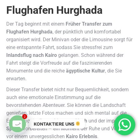
Flughafen Hurghada
Der Tag beginnt mit einem
Früher Transfer zum
Flughafen Hurghada
, der pünktlich und komfortabel
organisiert wird. Der Minivan oder die Limousine sorgt für
eine entspannte Fahrt, sodass Sie stressfrei zum
Inlandsflug nach Kairo
gelangen. Schon während der
Fahrt steigt die Vorfreude auf die faszinierenden
Monumente und die reiche
ägyptische Kultur
, die Sie
erwarten.
Dieser Transfer bietet nicht nur Bequemlichkeit, sondern
auch eine emotionale Einstimmung auf die
bevorstehenden Abenteuer. Sie können die Landschaft
genießen, letzte Fotos machen und sich mental auf die
2
Erkundung der
Pyramiden von Gizeh
und der imposanten
KONTAKTIERE UNS
Sphinx
vorbereiten – ein Moment der Ruhe und Vorfreude
Open chaty
vor einem unvergesslichen
Kairo Erlebnis
.