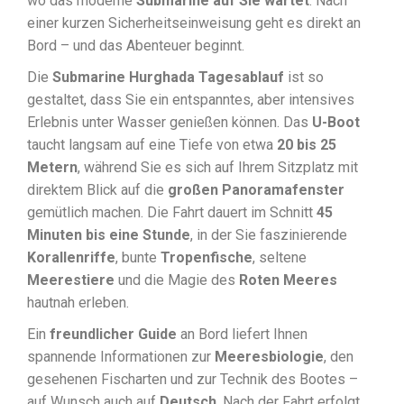
wo das moderne
Submarine auf Sie wartet
. Nach
einer kurzen Sicherheitseinweisung geht es direkt an
Bord – und das Abenteuer beginnt.
Die
Submarine Hurghada Tagesablauf
ist so
gestaltet, dass Sie ein entspanntes, aber intensives
Erlebnis unter Wasser genießen können. Das
U-Boot
taucht langsam auf eine Tiefe von etwa
20 bis 25
Metern
, während Sie es sich auf Ihrem Sitzplatz mit
direktem Blick auf die
großen Panoramafenster
gemütlich machen. Die Fahrt dauert im Schnitt
45
Minuten bis eine Stunde
, in der Sie faszinierende
Korallenriffe
, bunte
Tropenfische
, seltene
Meerestiere
und die Magie des
Roten Meeres
hautnah erleben.
Ein
freundlicher Guide
an Bord liefert Ihnen
spannende Informationen zur
Meeresbiologie
, den
gesehenen Fischarten und zur Technik des Bootes –
auf Wunsch auch auf
Deutsch
. Nach der Fahrt erfolgt