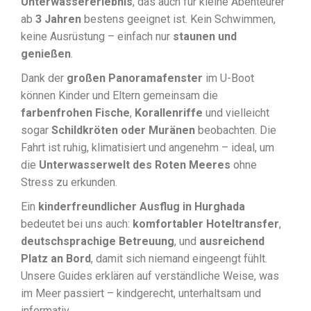
Unterwassererlebnis
, das auch für kleine Abenteurer
ab
3 Jahren
bestens geeignet ist. Kein Schwimmen,
keine Ausrüstung – einfach nur
staunen und
genießen
.
Dank der
großen Panoramafenster
im U-Boot
können Kinder und Eltern gemeinsam die
farbenfrohen Fische
,
Korallenriffe
und vielleicht
sogar
Schildkröten oder Muränen
beobachten. Die
Fahrt ist ruhig, klimatisiert und angenehm – ideal, um
die
Unterwasserwelt des Roten Meeres
ohne
Stress zu erkunden.
Ein
kinderfreundlicher Ausflug in Hurghada
bedeutet bei uns auch:
komfortabler Hoteltransfer
,
deutschsprachige Betreuung
, und
ausreichend
Platz an Bord
, damit sich niemand eingeengt fühlt.
Unsere Guides erklären auf verständliche Weise, was
im Meer passiert – kindgerecht, unterhaltsam und
informativ.