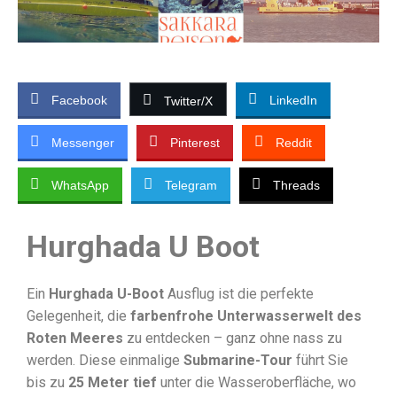
Facebook
LinkedIn
Twitter/X
Messenger
Pinterest
Reddit
WhatsApp
Telegram
Threads
Hurghada U Boot
Ein
Hurghada U-Boot
Ausflug ist die perfekte
Gelegenheit, die
farbenfrohe Unterwasserwelt des
Roten Meeres
zu entdecken – ganz ohne nass zu
werden. Diese einmalige
Submarine-Tour
führt Sie
bis zu
25 Meter tief
unter die Wasseroberfläche, wo