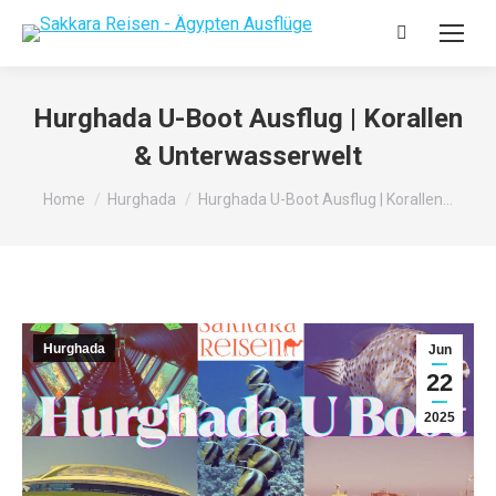
Hurghada U-Boot Ausflug | Korallen
& Unterwasserwelt
You are here:
Home
Hurghada
Hurghada U-Boot Ausflug | Korallen…
Hurghada
Jun
22
2025