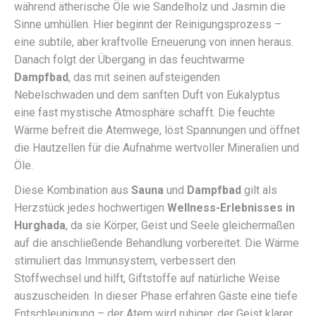
während ätherische Öle wie Sandelholz und Jasmin die
Sinne umhüllen. Hier beginnt der Reinigungsprozess –
eine subtile, aber kraftvolle Erneuerung von innen heraus.
Danach folgt der Übergang in das feuchtwarme
Dampfbad
, das mit seinen aufsteigenden
Nebelschwaden und dem sanften Duft von Eukalyptus
eine fast mystische Atmosphäre schafft. Die feuchte
Wärme befreit die Atemwege, löst Spannungen und öffnet
die Hautzellen für die Aufnahme wertvoller Mineralien und
Öle.
Diese Kombination aus
Sauna
und
Dampfbad
gilt als
Herzstück jedes hochwertigen
Wellness-Erlebnisses in
Hurghada
, da sie Körper, Geist und Seele gleichermaßen
auf die anschließende Behandlung vorbereitet. Die Wärme
stimuliert das Immunsystem, verbessert den
Stoffwechsel und hilft, Giftstoffe auf natürliche Weise
auszuscheiden. In dieser Phase erfahren Gäste eine tiefe
Entschleunigung – der Atem wird ruhiger, der Geist klarer,