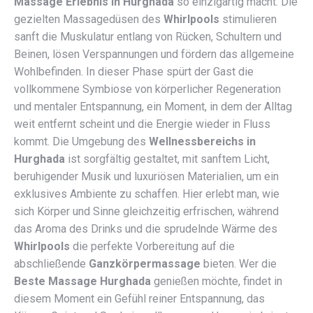
Massage Erlebnis in Hurghada
so einzigartig macht. Die
gezielten Massagedüsen des
Whirlpools
stimulieren
sanft die Muskulatur entlang von Rücken, Schultern und
Beinen, lösen Verspannungen und fördern das allgemeine
Wohlbefinden. In dieser Phase spürt der Gast die
vollkommene Symbiose von körperlicher Regeneration
und mentaler Entspannung, ein Moment, in dem der Alltag
weit entfernt scheint und die Energie wieder in Fluss
kommt. Die Umgebung des
Wellnessbereichs in
Hurghada
ist sorgfältig gestaltet, mit sanftem Licht,
beruhigender Musik und luxuriösen Materialien, um ein
exklusives Ambiente zu schaffen. Hier erlebt man, wie
sich Körper und Sinne gleichzeitig erfrischen, während
das Aroma des Drinks und die sprudelnde Wärme des
Whirlpools
die perfekte Vorbereitung auf die
abschließende
Ganzkörpermassage
bieten. Wer die
Beste Massage Hurghada
genießen möchte, findet in
diesem Moment ein Gefühl reiner Entspannung, das