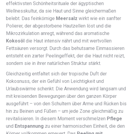
effektivsten Schönheitsrituale der ägyptischen
Wellnesskultur, da sie Haut und Sinne gleichermaßen
belebt. Das feinkörnige
Meersalz
wirkt wie ein sanfter
Polierer, der abgestorbene Hautzellen löst und die
Mikrozirkulation anregt, während das aromatische
Kokosöl
die Haut intensiv nährt und mit wertvollen
Fettsäuren versorgt. Durch das behutsame Einmassieren
entsteht ein zarter Peelingeffekt, der die Haut nicht reizt,
sondern sie in ihrer natürlichen Struktur stärkt.
Gleichzeitig entfaltet sich der tropische Duft der
Kokosnuss, der ein Gefühl von Leichtigkeit und
Urlaubswärme schenkt. Die Anwendung wird langsam und
mit kreisenden Bewegungen über den ganzen Körper
ausgeführt – von den Schultern über Arme und Rücken bis
hin zu Beinen und Füßen – um jede Zone gleichmäßig zu
revitalisieren. In diesem Moment verschmelzen
Pflege
und
Entspannung
zu einer harmonischen Einheit, die den
Körper vollkommen erneuert. Das
Peeling mit