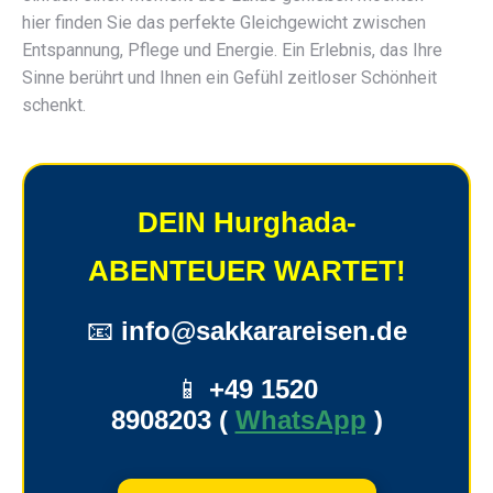
hier finden Sie das perfekte Gleichgewicht zwischen
Entspannung, Pflege und Energie. Ein Erlebnis, das Ihre
Sinne berührt und Ihnen ein Gefühl zeitloser Schönheit
schenkt.
DEIN Hurghada-
ABENTEUER WARTET!
📧
info@sakkarareisen.de
📱
+49 1520
8908203
(
WhatsApp
)