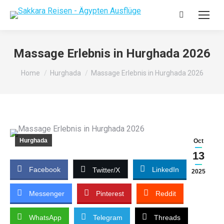
Massage Erlebnis in Hurghada 2026
You are here:
Home
Hurghada
Massage Erlebnis in Hurghada 2026
Hurghada
Oct
13
Facebook
LinkedIn
Twitter/X
2025
Messenger
Pinterest
Reddit
WhatsApp
Telegram
Threads