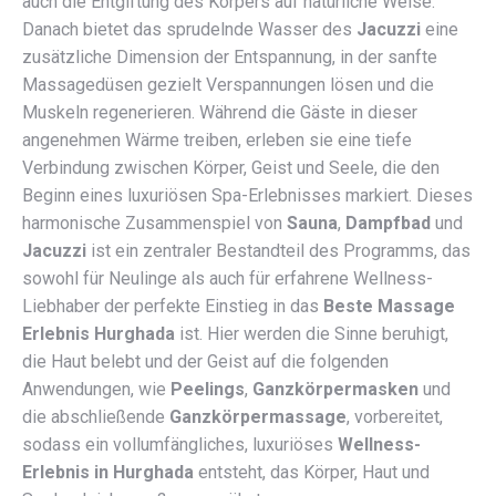
auch die Entgiftung des Körpers auf natürliche Weise.
Danach bietet das sprudelnde Wasser des
Jacuzzi
eine
zusätzliche Dimension der Entspannung, in der sanfte
Massagedüsen gezielt Verspannungen lösen und die
Muskeln regenerieren. Während die Gäste in dieser
angenehmen Wärme treiben, erleben sie eine tiefe
Verbindung zwischen Körper, Geist und Seele, die den
Beginn eines luxuriösen Spa-Erlebnisses markiert. Dieses
harmonische Zusammenspiel von
Sauna
,
Dampfbad
und
Jacuzzi
ist ein zentraler Bestandteil des Programms, das
sowohl für Neulinge als auch für erfahrene Wellness-
Liebhaber der perfekte Einstieg in das
Beste Massage
Erlebnis Hurghada
ist. Hier werden die Sinne beruhigt,
die Haut belebt und der Geist auf die folgenden
Anwendungen, wie
Peelings
,
Ganzkörpermasken
und
die abschließende
Ganzkörpermassage
, vorbereitet,
sodass ein vollumfängliches, luxuriöses
Wellness-
Erlebnis in Hurghada
entsteht, das Körper, Haut und