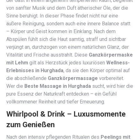
der Gast in einem angenehm temperierten Raum, begleitet
von sanfter Musik und dem Duft ätherischer Öle, der die
Sinne beruhigt. In dieser Phase findet nicht nur eine
äußere Reinigung, sondern auch eine innere Balance statt
– Körper und Geist kommen in Einklang. Nach dem
Abspülen fühlt sich die Haut samtig, straff und sichtbar
verjüngt an, durchzogen von einem natürlichen Glanz, der
Vitalität und Frische ausstrahlt. Diese
Ganzkörpermaske
mit Lehm
gilt als Herzstück jedes luxuriösen
Wellness-
Erlebnisses in Hurghada
, da sie den Körper optimal auf
die abschließende
Ganzkörpermassage
vorbereitet.
Wer die
Beste Massage in Hurghada
sucht, wird hier die
pure Essenz der Naturkraft entdecken – ein Gefühl
vollkommener Reinheit und tiefer Erneuerung.
Whirlpool & Drink – Luxusmomente
zum Genießen
Nach den intensiv pflegenden Ritualen des
Peelings mit