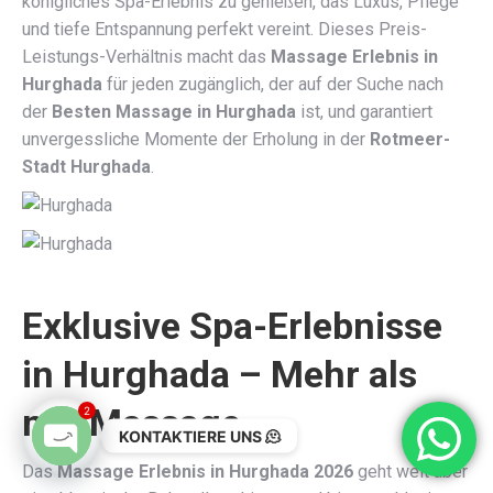
königliches Spa-Erlebnis zu genießen, das Luxus, Pflege
und tiefe Entspannung perfekt vereint. Dieses Preis-
Leistungs-Verhältnis macht das
Massage Erlebnis in
Hurghada
für jeden zugänglich, der auf der Suche nach
der
Besten Massage in Hurghada
ist, und garantiert
unvergessliche Momente der Erholung in der
Rotmeer-
Stadt Hurghada
.
Exklusive Spa-Erlebnisse
in Hurghada – Mehr als
nur Massage
2
KONTAKTIERE UNS 🫠
Das
Massage Erlebnis in Hurghada 2026
geht weit über
Open chaty